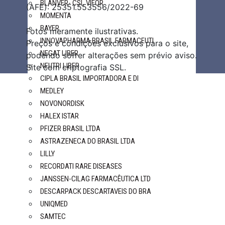
BLANVER- CSL VIFOR
(AFE): 25351.553556/2022-69
MOMENTA
BAYER
Fotos meramente ilustrativas.
INNOVAPHARMA BRASIL FARMACEUTI
Preços e condições exclusivos para o site,
NEGAT LIBER
podendo sofrer alterações sem prévio aviso.
NEUTRI LIBER
Site com criptografia SSL.
CIPLA BRASIL IMPORTADORA E DI
MEDLEY
NOVONORDISK
HALEX ISTAR
PFIZER BRASIL LTDA
ASTRAZENECA DO BRASIL LTDA
LILLY
RECORDATI RARE DISEASES
JANSSEN-CILAG FARMACÊUTICA LTD
DESCARPACK DESCARTAVEIS DO BRA
UNIQMED
SAMTEC