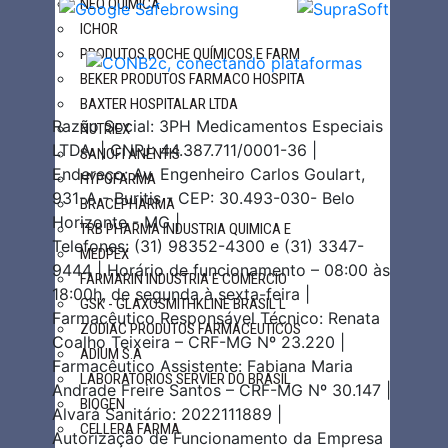
NEO QUIMICA
ICHOR
PRODUTOS ROCHE QUÍMICOS E FARM
BEKER PRODUTOS FARMACO HOSPITA
BAXTER HOSPITALAR LTDA
Razão Social: 3PH Medicamentos Especiais
NUTRIEX
LTDA. | CNPJ: 44.387.711/0001-36 |
SANOFI ANENTIS
Endereço: Av. Engenheiro Carlos Goulart,
HYPOFARMA
931-A - Buritis - CEP: 30.493-030- Belo
BRACEPHARMA
Horizonte - MG |
TRB PHARMA INDUSTRIA QUIMICA E
Telefones: (31) 98352-4300 e (31) 3347-
MEDPEX
9444 | Horário de funcionamento – 08:00 às
FARMARIN INDUSTRIA E COMERCIO
18:00h, de segunda à sexta-feira |
GSK - GLAXOSMITHKLINE BRASIL L
Farmacêutico Responsável Técnico: Renata
ZODIAC PRODUTOS FARMACEUTICOS
Coalho Teixeira – CRF-MG Nº 23.220 |
ADIUM S.A
Farmacêutico Assistente: Fabiana Maria
LABORATORIOS SERVIER DO BRASIL
Andrade Freire Santos – CRF-MG Nº 30.147 |
BIOGEN
Alvará Sanitário: 2022111889 |
CELLERA FARMA
Autorização de Funcionamento da Empresa