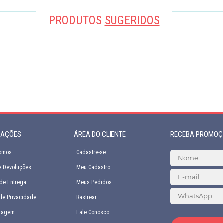
PRODUTOS
SUGERIDOS
MAÇÕES
ÁREA DO CLIENTE
RECEBA PROMOÇ
omos
Cadastre-se
e Devoluções
Meu Cadastro
de Entrega
Meus Pedidos
 de Privacidade
Rastrear
nagem
Fale Conosco