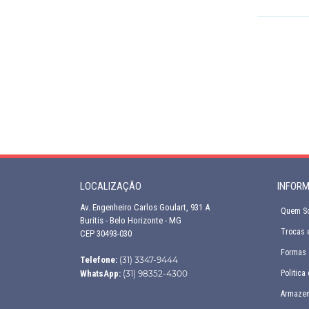
LOCALIZAÇÃO
INFOR
Av. Engenheiro Carlos Goulart, 931 A
Quem S
Buritis - Belo Horizonte - MG
Trocas 
CEP 30493-030
Formas 
Telefone:
(31) 3347-9444
WhatsApp:
(31) 98352-4300
Politica
Armaze