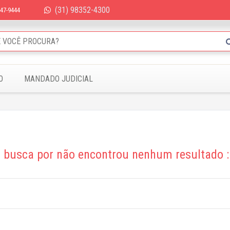
(31) 98352-4300
347-9444
O
MANDADO JUDICIAL
 busca por
não encontrou nenhum resultado :