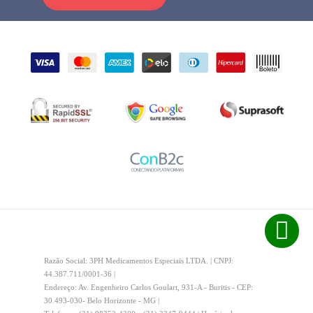
Razão Social: 3PH Medicamentos Especiais LTDA. | CNPJ:
44.387.711/0001-36 |
Endereço: Av. Engenheiro Carlos Goulart, 931-A - Buritis - CEP:
30.493-030- Belo Horizonte - MG |