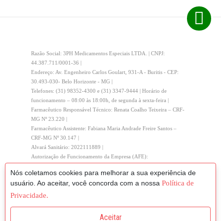
Razão Social: 3PH Medicamentos Especiais LTDA. | CNPJ:
44.387.711/0001-36 |
Endereço: Av. Engenheiro Carlos Goulart, 931-A - Buritis - CEP:
30.493-030- Belo Horizonte - MG |
Telefones: (31) 98352-4300 e (31) 3347-9444 | Horário de
funcionamento – 08:00 às 18:00h, de segunda à sexta-feira |
Farmacêutico Responsável Técnico: Renata Coalho Teixeira – CRF-
MG Nº 23.220 |
Farmacêutico Assistente: Fabiana Maria Andrade Freire Santos –
CRF-MG Nº 30.147 |
Alvará Sanitário: 2022111889 |
Autorização de Funcionamento da Empresa (AFE):
25351.553556/2022-69
Nós coletamos cookies para melhorar a sua experiência de
usuário. Ao aceitar, você concorda com a nossa
Política de
Fotos meramente ilustrativas.
Preços e condições exclusivos para o site, podendo sofrer alterações
Privacidade.
sem prévio aviso.
Site com criptografia SSL.
Aceitar